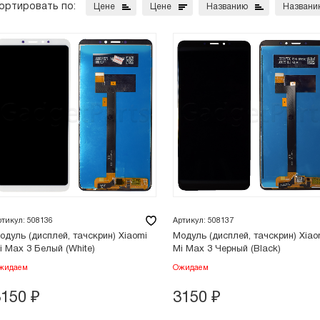
ортировать по:
Цене
Цене
Названию
Названи
ртикул: 508136
Артикул: 508137
одуль (дисплей, тачскрин) Xiaomi
Модуль (дисплей, тачскрин) Xiao
i Max 3 Белый (White)
Mi Max 3 Черный (Black)
жидаем
Ожидаем
3150
₽
3150
₽