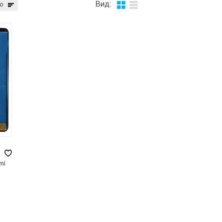
Вид:
ю
mi