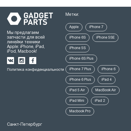
Метки:
Apple
iPhone 7
Мы предлагаем
запчасти для всей
iPhone 6S
iPhone 5SE
линейки техники
Apple: iPhone, iPad,
iPhone 5S
iPod, Macbook!
iPhone 6S Plus
iPhone 7 Plus
iPhone 6
Политика конфиденциальности
iPhone 6 Plus
iPad 4
iPad 5 Air
MacBook Air
iPad Mini
iPad 2
Macbook Pro
Санкт-Петербург