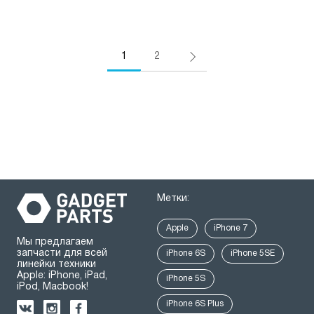
1
2
Метки:
Apple
iPhone 7
Мы предлагаем
запчасти для всей
iPhone 6S
iPhone 5SE
линейки техники
Apple: iPhone, iPad,
iPhone 5S
iPod, Macbook!
iPhone 6S Plus