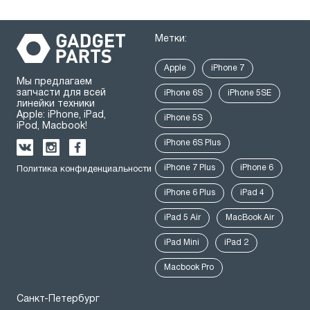
Метки:
Apple
iPhone 7
Мы предлагаем
запчасти для всей
iPhone 6S
iPhone 5SE
линейки техники
Apple: iPhone, iPad,
iPhone 5S
iPod, Macbook!
iPhone 6S Plus
iPhone 7 Plus
iPhone 6
Политика конфиденциальности
iPhone 6 Plus
iPad 4
iPad 5 Air
MacBook Air
iPad Mini
iPad 2
Macbook Pro
Санкт-Петербург