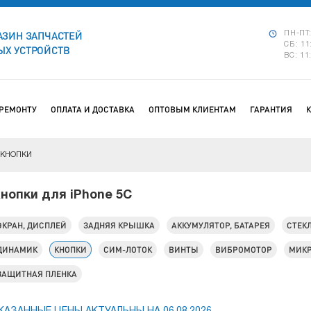
АЗИН ЗАПЧАСТЕЙ
ПН-ПТ:
СБ: 11
Х УСТРОЙСТВ
ВС: 11
 РЕМОНТУ
ОПЛАТА И ДОСТАВКА
ОПТОВЫМ КЛИЕНТАМ
ГАРАНТИЯ
КНОПКИ
нопки для iPhone 5C
ЭКРАН, ДИСПЛЕЙ
ЗАДНЯЯ КРЫШКА
АККУМУЛЯТОР, БАТАРЕЯ
СТЕК
ДИНАМИК
КНОПКИ
СИМ-ЛОТОК
ВИНТЫ
ВИБРОМОТОР
МИК
ЗАЩИТНАЯ ПЛЕНКА