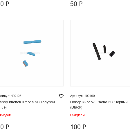
50
₽
50
₽
ртикул: 400108
Артикул: 400190
абор кнопок iPhone 5C Голубой
Набор кнопок iPhone 5C Черный
Blue)
(Black)
жидаем
Ожидаем
50
₽
100
₽