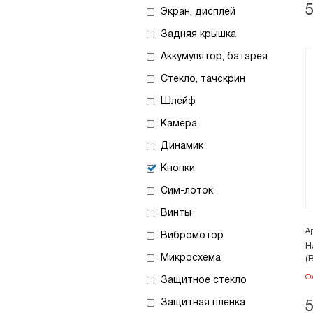
Экран, дисплей
Задняя крышка
Аккумулятор, батарея
Стекло, тачскрин
Шлейф
Камера
Динамик
Кнопки
Сим-лоток
Винты
А
Вибромотор
Н
Микросхема
(
О
Защитное стекло
Защитная пленка