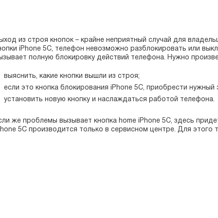
ыход из строя кнопок – крайне неприятный случай для владель
нопки iPhone 5С, телефон невозможно разблокировать или выкл
ызывает полную блокировку действий телефона. Нужно произв
выяснить, какие кнопки вышли из строя;
если это кнопка блокирования iPhone 5С, приобрести нужный 
установить новую кнопку и наслаждаться работой телефона.
сли же проблемы вызывает кнопка home iPhone 5С, здесь приде
Phone 5С производится только в сервисном центре. Для этого 