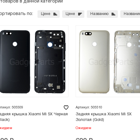
 товаров в данной категории
ортировать по:
Цене
Цене
Названию
Названи
ртикул: 505509
Артикул: 505510
адняя крышка Xiaomi Mi 5X Черная
Задняя крышка Xiaomi Mi 5X
Black)
Золотая (Gold)
жидаем
Ожидаем