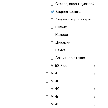
Стекло, экран, дисплей
Задняя крышка
Аккумулятор, батарея
Шлейф
Камера
Динамик
Рамка
Защитное стекло
Mi 5S Plus
Mi 4
Mi 4S
Mi 4C
Mi 4i
Mi A3