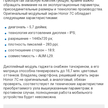
Приобретая запасную комплектующую, крайне важно
обращать внимание на ее эксплуатационные параметры,
присоединительные размеры и технологию производства.
Оригинальный модульный экран Honor 7C обладает
следующими характеристиками:
диагональ – 5,7 дюйма;
технология изготовления дисплея – IPS;
разрешение – 1440х720 px;
плотность пикселей – 283 ppi;
соотношение сторон – 18:9;
совместимость – AUM-L29.
Дисплейный модуль гаджета снабжен тачскрином, а его
матрица способна генерировать до 16,7 млн. цветовых
оттенков. Владелец смартфона, решивший купить экран
Honor 7C не оригинальный, а аналоговый, обязан
проверять, соответствуют ли технические характеристики
приобретаемого узла вышеуказанным параметрам; в
противном случае, полноценная работа мобильного
устройства будет невозможна.