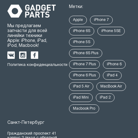
Метки:
Apple
iPhone 7
Мы предлагаем
запчасти для всей
iPhone 6S
iPhone 5SE
линейки техники
Apple: iPhone, iPad,
iPhone 5S
iPod, Macbook!
iPhone 6S Plus
iPhone 7 Plus
iPhone 6
Политика конфиденциальности
iPhone 6 Plus
iPad 4
iPad 5 Air
MacBook Air
iPad Mini
iPad 2
Macbook Pro
Санкт-Петербург
Гражданский проспект 41