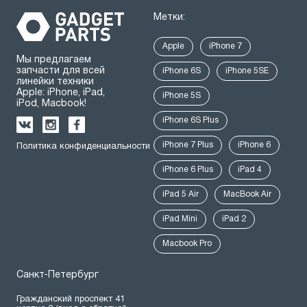
Метки:
Apple
iPhone 7
Мы предлагаем
запчасти для всей
iPhone 6S
iPhone 5SE
линейки техники
Apple: iPhone, iPad,
iPhone 5S
iPod, Macbook!
iPhone 6S Plus
iPhone 7 Plus
iPhone 6
Политика конфиденциальности
iPhone 6 Plus
iPad 4
iPad 5 Air
MacBook Air
iPad Mini
iPad 2
Macbook Pro
Санкт-Петербург
Гражданский проспект 41