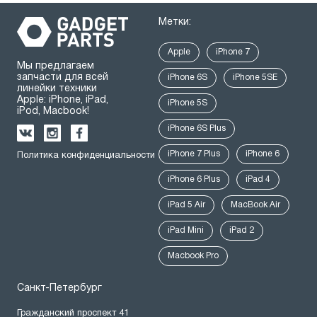
Метки:
Apple
iPhone 7
Мы предлагаем
запчасти для всей
iPhone 6S
iPhone 5SE
линейки техники
Apple: iPhone, iPad,
iPhone 5S
iPod, Macbook!
iPhone 6S Plus
iPhone 7 Plus
iPhone 6
Политика конфиденциальности
iPhone 6 Plus
iPad 4
iPad 5 Air
MacBook Air
iPad Mini
iPad 2
Macbook Pro
Санкт-Петербург
Гражданский проспект 41