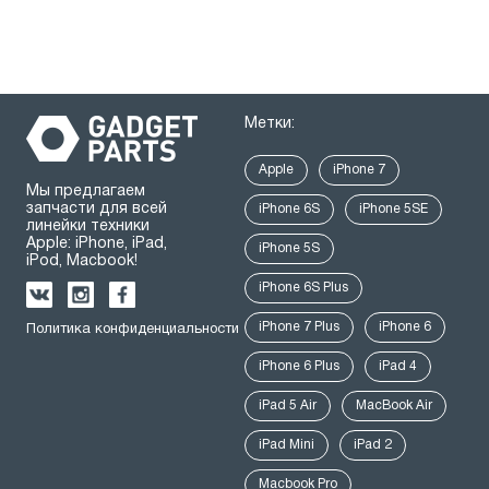
Метки:
Apple
iPhone 7
Мы предлагаем
запчасти для всей
iPhone 6S
iPhone 5SE
линейки техники
Apple: iPhone, iPad,
iPhone 5S
iPod, Macbook!
iPhone 6S Plus
iPhone 7 Plus
iPhone 6
Политика конфиденциальности
iPhone 6 Plus
iPad 4
iPad 5 Air
MacBook Air
iPad Mini
iPad 2
Macbook Pro