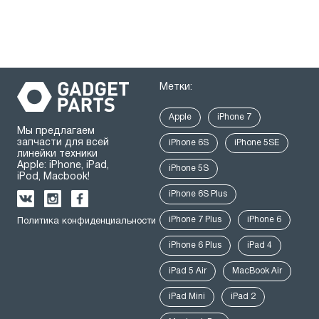
Метки:
Apple
iPhone 7
Мы предлагаем
запчасти для всей
iPhone 6S
iPhone 5SE
линейки техники
Apple: iPhone, iPad,
iPhone 5S
iPod, Macbook!
iPhone 6S Plus
iPhone 7 Plus
iPhone 6
Политика конфиденциальности
iPhone 6 Plus
iPad 4
iPad 5 Air
MacBook Air
iPad Mini
iPad 2