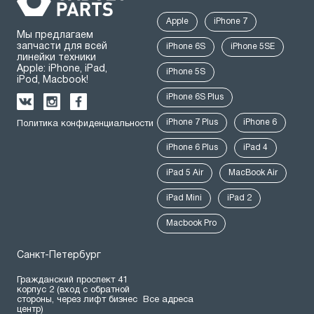
Apple
iPhone 7
Мы предлагаем
запчасти для всей
iPhone 6S
iPhone 5SE
линейки техники
Apple: iPhone, iPad,
iPhone 5S
iPod, Macbook!
iPhone 6S Plus
iPhone 7 Plus
iPhone 6
Политика конфиденциальности
iPhone 6 Plus
iPad 4
iPad 5 Air
MacBook Air
iPad Mini
iPad 2
Macbook Pro
Санкт-Петербург
Гражданский проспект 41
корпус 2 (вход с обратной
стороны, через лифт бизнес
Все адреса
центр)