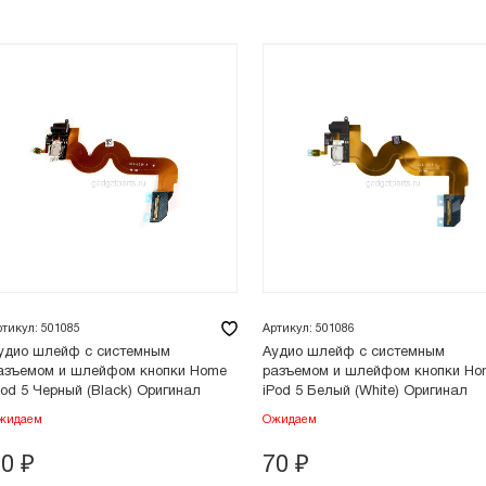
ртикул: 501085
Артикул: 501086
удио шлейф с системным
Аудио шлейф с системным
азъемом и шлейфом кнопки Home
разъемом и шлейфом кнопки Ho
Pod 5 Черный (Black) Оригинал
iPod 5 Белый (White) Оригинал
жидаем
Ожидаем
70
₽
70
₽