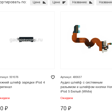
ортировать по:
Цене
Цене
Названию
Названи
ртикул: 501076
Артикул: 400637
ижний шлейф зарядки iPod 4
Аудио шлейф с системным
ригинал
разъемом и шлейфом кнопки Ho
iPod 5 Белый (White)
жидаем
Ожидаем
20
₽
70
₽