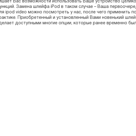
ишает Вас возможности использовать Ваше устройство целико
ункций. Замена шлейфа iPod в таком случае – Ваша первоочер
ля ipod video можно посмотреть у нас, после чего применить п
рактике. Приобретенный и установленный Вами новенький шлейф
делает доступными многие опции, которые ранее временно был