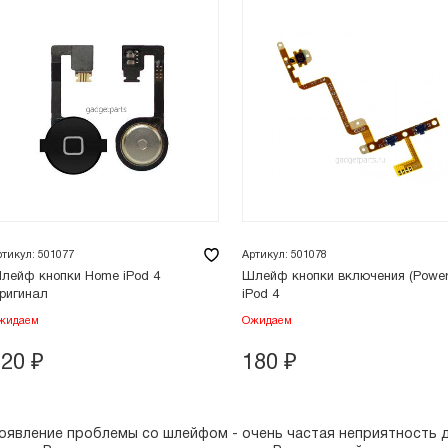
ртикул: 501077
Артикул: 501078
лейф кнопки Home iPod 4
Шлейф кнопки включения (Power
ригинал
iPod 4
жидаем
Ожидаем
120
₽
180
₽
оявление проблемы со шлейфом - очень частая неприятность 