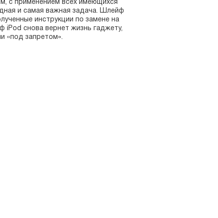
м, с применением всех имеющихся
едная и самая важная задача. Шлейф
олученные инструкции по замене на
 iPod снова вернет жизнь гаджету,
и «под запретом».