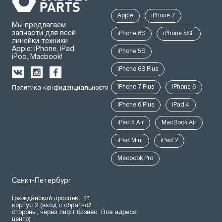
Apple
iPhone 7
Мы предлагаем
запчасти для всей
iPhone 6S
iPhone 5SE
линейки техники
Apple: iPhone, iPad,
iPhone 5S
iPod, Macbook!
iPhone 6S Plus
iPhone 7 Plus
iPhone 6
Политика конфиденциальности
iPhone 6 Plus
iPad 4
iPad 5 Air
MacBook Air
iPad Mini
iPad 2
Macbook Pro
Санкт-Петербург
Гражданский проспект 41
корпус 2 (вход с обратной
стороны, через лифт бизнес
Все адреса
центр)