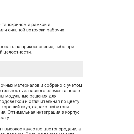
 тачскрином и рамкой и
или сильной встряски рабочих
ровать на прикосновения, либо при
й целостности.
рочных материалов и собрано с учетом
ительность запасного элемента после
ны модульные решения для
 подсветкой и отличительная по цвету
и хороший вкус, однако любители
ия. Оптимальная интеграция в корпус
боту.
ит высокое качество цветопередачи, а