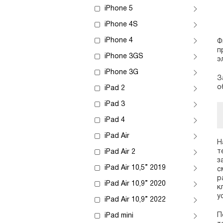
iPhone 5
iPhone 4S
iPhone 4
Ф
п
iPhone 3GS
э
iPhone 3G
З
о
iPad 2
iPad 3
iPad 4
iPad Air
Н
т
iPad Air 2
з
iPad Air 10,5” 2019
с
р
iPad Air 10,9” 2020
к
у
iPad Air 10,9” 2022
П
iPad mini