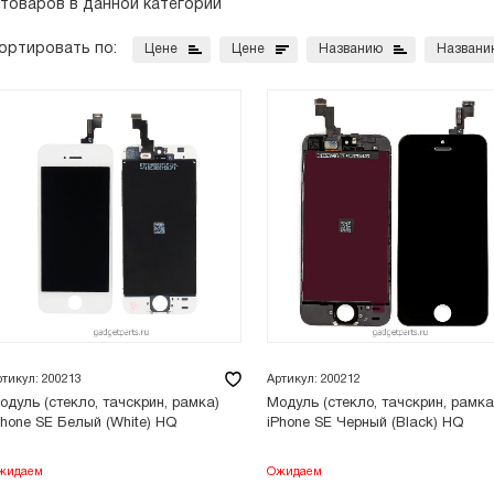
 товаров в данной категории
ортировать по:
Цене
Цене
Названию
Названи
ртикул: 200213
Артикул: 200212
одуль (стекло, тачскрин, рамка)
Модуль (стекло, тачскрин, рамка
Phone SE Белый (White) HQ
iPhone SE Черный (Black) HQ
жидаем
Ожидаем