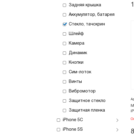
Задняя крышка
Аккумулятор, батарея
Стекло, тачскрин
Шлейф
Камера
Динамик
Кнопки
Сим-лоток
Винты
Вибромотор
А
Защитное стекло
М
Защитная пленка
i
О
iPhone 5C
iPhone 5S