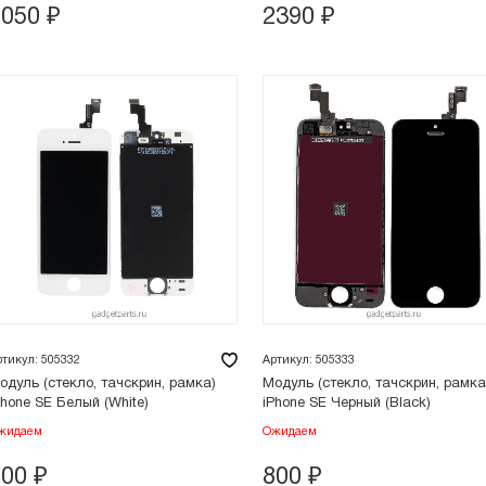
1050
₽
2390
₽
ртикул: 505332
Артикул: 505333
одуль (стекло, тачскрин, рамка)
Модуль (стекло, тачскрин, рамка
Phone SE Белый (White)
iPhone SE Черный (Black)
жидаем
Ожидаем
800
₽
800
₽