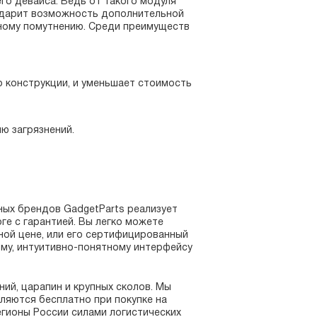
го девайса. Ведь от такого модуля
н дарит возможность дополнительной
нному помутнению. Среди преимуществ
о конструкции, и уменьшает стоимость
ю загрязнений.
ных брендов GadgetParts реализует
е с гарантией. Вы легко можете
пной цене, или его сертифицированный
му, интуитивно-понятному интерфейсу
ий, царапин и крупных сколов. Мы
ляются бесплатно при покупке на
егионы России силами логистических