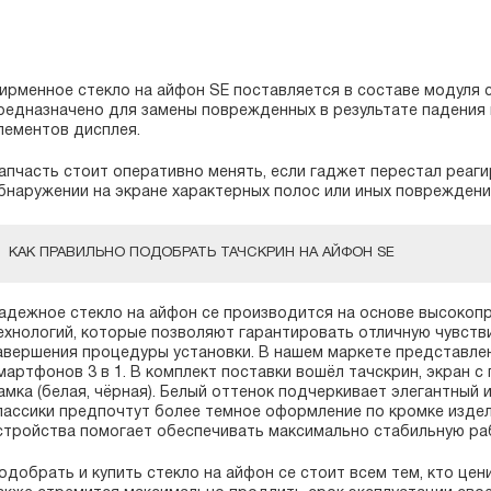
ирменное стекло на айфон SE поставляется в составе модуля с
редназначено для замены поврежденных в результате падения 
лементов дисплея.
апчасть стоит оперативно менять, если гаджет перестал реаги
бнаружении на экране характерных полос или иных повреждени
КАК ПРАВИЛЬНО ПОДОБРАТЬ ТАЧСКРИН НА АЙФОН SE
адежное стекло на айфон се производится на основе высокоп
ехнологий, которые позволяют гарантировать отличную чувств
авершения процедуры установки. В нашем маркете представле
мартфонов 3 в 1. В комплект поставки вошёл тачскрин, экран с
амка (белая, чёрная). Белый оттенок подчеркивает элегантный 
лассики предпочтут более темное оформление по кромке издел
стройства помогает обеспечивать максимально стабильную ра
одобрать и купить стекло на айфон се стоит всем тем, кто цен