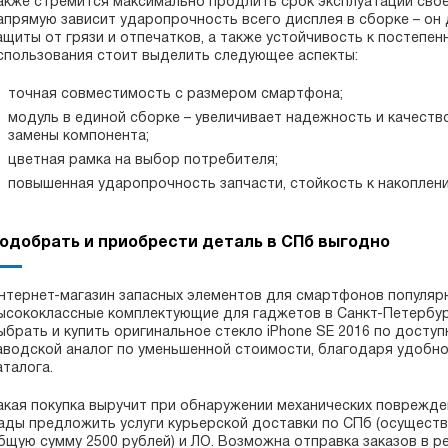
акже стремится максимально продлить срок эксплуатации свое
апрямую зависит ударопрочность всего дисплея в сборке – о
ащиты от грязи и отпечатков, а также устойчивость к постепе
спользования стоит выделить следующее аспекты:
точная совместимость с размером смартфона;
модуль в единой сборке – увеличивает надежность и качеств
замены компонента;
цветная рамка на выбор потребителя;
повышенная ударопрочность запчасти, стойкость к накоплени
одобрать и приобрести деталь в СПб выгодно
нтернет-магазин запасных элементов для смартфонов популяр
ысококлассные комплектующие для гаджетов в Санкт-Петербург
ыбрать и купить оригинальное стекло iPhone SE 2016 по досту
аводской аналог по уменьшенной стоимости, благодаря удобно
аталога.
акая покупка выручит при обнаружении механических поврежден
ады предложить услуги курьерской доставки по СПб (осуществ
бщую сумму 2500 рублей) и ЛО. Возможна отправка заказов в р