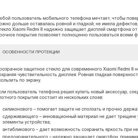
юбой пользователь мобильного телефона мечтает, чтобы пове
ожно дольше оставалась ровной и гладкой, не имела дефектов
текло Xiaomi Redmi 8 надежно защищает дисплей смартфона от 
рочное покрытие позволяет полноценно пользоваться всеми ф
ОСОБЕННОСТИ ПРОТЕКЦИИ
розрачное защитное стекло для современного Xiaomi Redmi 8 н
охраняя чувствительность дисплея. Ровная гладкая поверхнос
кользить по экрану.
сли пользователь телефона решил купить новый аксессуар, след
лотного покрытия состоит из нескольких слоев:
силиконового – помогает защите не сползать и прочно держат
сдерживающего – инновационный материал не дает трещине у
элементы устройства;
антибликового – дает возможность сохранить яркость при н
предохранительного – надежно защищает смартфон, принимая