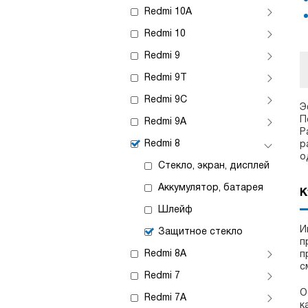
Redmi 10A
Redmi 10
Redmi 9
Redmi 9T
Redmi 9C
Э
П
Redmi 9A
Р
Redmi 8
р
о
Стекло, экран, дисплей
Аккумулятор, батарея
К
Шлейф
И
Защитное стекло
п
Redmi 8A
п
с
Redmi 7
О
Redmi 7A
к