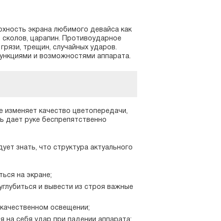
рхность экрана любимого девайса как
, сколов, царапин. Противоударное
грязи, трещин, случайных ударов.
ункциями и возможностями аппарата.
е изменяет качество цветопередачи,
ть дает руке беспрепятственно
ует знать, что структура актуального
ься на экране;
глубиться и вывести из строя важные
екачественном освещении;
 на себя удар при падении аппарата;