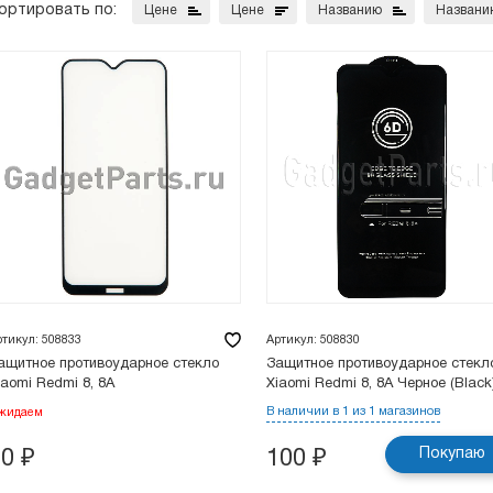
ортировать по:
Цене
Цене
Названию
Названи
ртикул: 508833
Артикул: 508830
ащитное противоударное стекло
Защитное противоударное стекл
iaomi Redmi 8, 8A
Xiaomi Redmi 8, 8A Черное (Black
В наличии в 1 из 1 магазинов
жидаем
Покупаю
70
₽
100
₽