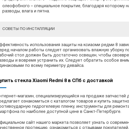
олеофобного – специальное покрытие, благодаря которому н
разводы, влага и пятна.
СОВЕТЫ ПО ИНСТАЛЛЯЦИИ
ффективность использования защиты на ксиаоми редми 8 завис
еред началом работы следует организовать влажную уборку п
абочий стол должен быть достаточно освещен, чтобы своевре
азводы и вовремя устранить их. Следует обратить особое вним
динаковыми по всему периметру девайса.
упить стекла Xiaomi Redmi 8 в СПб с доставкой
нтернет–магазин, специализирующийся на продаже запчастей 
редлагает ознакомиться с каталогом товаров и купить защитно
ротивоударную гидрогелевую пленку, инструменты для ремонта
мартфона по наиболее доступной цене в Санкт-Петербурге.
фициальном сайт нашего маркета позволяет узнать о современ
ачественное протекцию, ознакомиться с отзывами покупателей