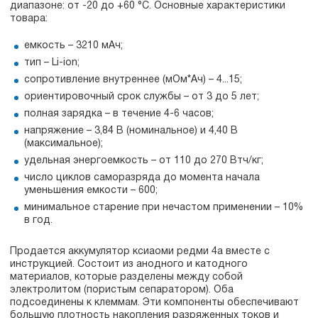
диапазоне: от -20 до +60 °C. Основные характеристики
товара:
емкость – 3210 мАч;
тип – Li-ion;
сопротивление внутреннее (мОм*Ач) – 4...15;
ориентировочный срок службы – от 3 до 5 лет;
полная зарядка – в течение 4-6 часов;
напряжение – 3,84 В (номинальное) и 4,40 В
(максимальное);
удельная энергоемкость – от 110 до 270 Втч/кг;
число циклов саморазряда до момента начала
уменьшения емкости – 600;
минимальное старение при нечастом применении – 10%
в год.
Продается аккумулятор ксиаоми редми 4а вместе с
инструкцией. Состоит из анодного и катодного
материалов, которые разделены между собой
электролитом (пористым сепаратором). Оба
подсоединены к клеммам. Эти компоненты обеспечивают
большую плотность накопления разряженных токов и