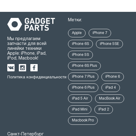
Метки:
Apple
iPhone 7
Мы предлагаем
запчасти для всей
iPhone 6S
iPhone 5SE
линейки техники
Apple: iPhone, iPad,
iPhone 5S
iPod, Macbook!
iPhone 6S Plus
iPhone 7 Plus
iPhone 6
Политика конфиденциальности
iPhone 6 Plus
iPad 4
iPad 5 Air
MacBook Air
iPad Mini
iPad 2
Macbook Pro
Санкт-Петербург