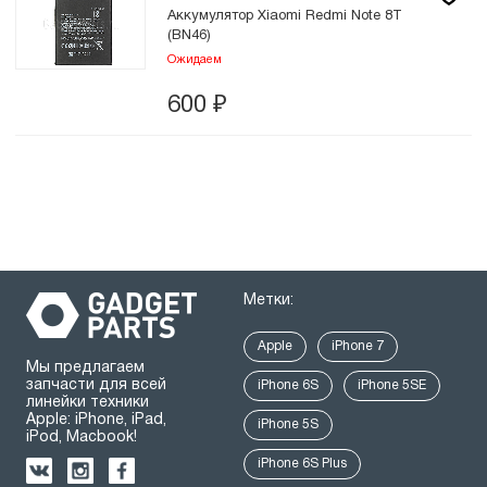
Аккумулятор Xiaomi Redmi Note 8T
(BN46)
Ожидаем
600
₽
Метки:
Apple
iPhone 7
Мы предлагаем
запчасти для всей
iPhone 6S
iPhone 5SE
линейки техники
Apple: iPhone, iPad,
iPhone 5S
iPod, Macbook!
iPhone 6S Plus