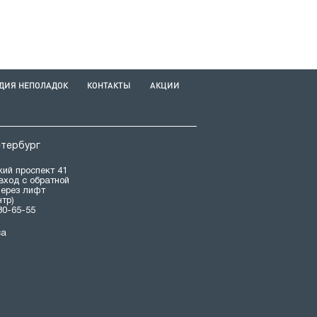
ДИЯ НЕПОЛАДОК
КОНТАКТЫ
АКЦИИ
етербург
ий проспект 41
(вход с обратной
через лифт
нтр)
80-65-55
са