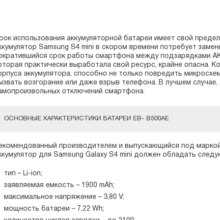
рок использования аккумуляторной батареи имеет свой предел
ккумулятор Samsung S4 mini в скором времени потребует замен
ократившийся срок работы смартфона между подзарядками АКБ
оторая практически выработала свой ресурс, крайне опасна. К
орпуса аккумулятора, способно не только повредить микросхем
ызвать возгорание или даже взрыв телефона. В лучшем случае,
амопроизвольных отключений смартфона.
ОСНОВНЫЕ ХАРАКТЕРИСТИКИ БАТАРЕИ EB- B500AE
екомендованный производителем и выпускающийся под маркой
ккумулятор для Samsung Galaxy S4 mini должен обладать след
тип – Li-ion;
заявляемая емкость – 1900 mAh;
максимальное напряжение – 3,80 V;
мощность батареи – 7,22 Wh;