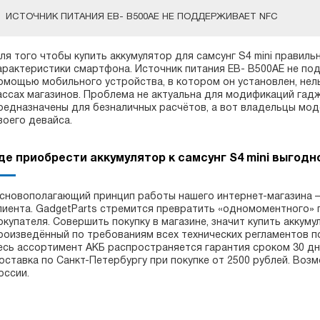
ИСТОЧНИК ПИТАНИЯ EB- B500AE НЕ ПОДДЕРЖИВАЕТ NFC
ля того чтобы купить аккумулятор для самсунг S4 mini правил
арактеристики смартфона. Источник питания EB- B500AE не под
омощью мобильного устройства, в котором он установлен, нел
ассах магазинов. Проблема не актуальна для модификаций гаджет
редназначены для безналичных расчётов, а вот владельцы мод
воего девайса.
де приобрести аккумулятор к самсунг S4 mini выгодн
сновополагающий принцип работы нашего интернет-магазина –
лиента. GadgetParts стремится превратить «одномоментного» 
окупателя. Совершить покупку в магазине, значит купить аккуму
роизведённый по требованиям всех технических регламентов п
есь ассортимент АКБ распространяется гарантия сроком 30 дн
оставка по Санкт-Петербургу при покупке от 2500 рублей. Воз
оссии.