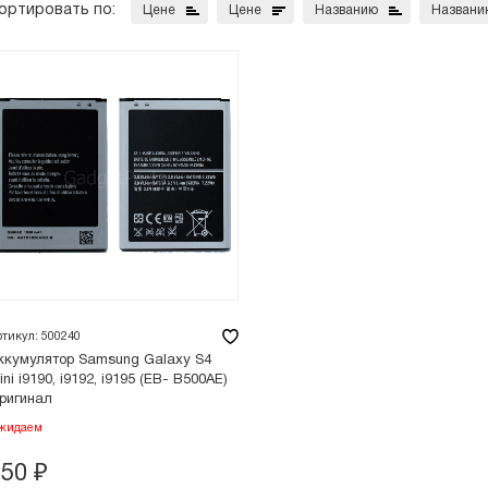
ортировать по:
Цене
Цене
Названию
Названи
ртикул: 500240
ккумулятор Samsung Galaxy S4
ini i9190, i9192, i9195 (EB- B500AE)
ригинал
жидаем
250
₽