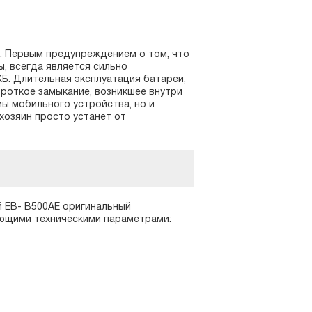
. Первым предупреждением о том, что
ы, всегда является сильно
. Длительная эксплуатация батареи,
ороткое замыкание, возникшее внутри
ы мобильного устройства, но и
 хозяин просто устанет от
 EB- B500AE оригинальный
ующими техническими параметрами: