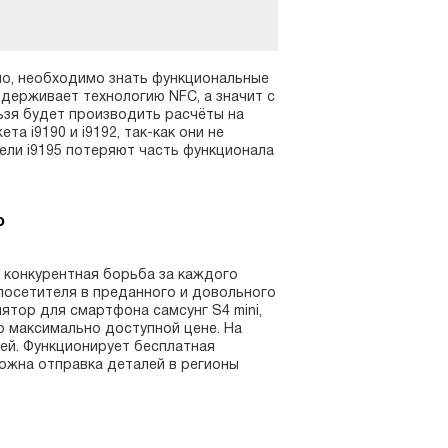
ьно, необходимо знать функциональные
держивает технологию NFC, а значит с
ьзя будет производить расчёты на
а i9190 и i9192, так-как они не
ели i9195 потеряют часть функционала
о
 конкурентная борьба за каждого
посетителя в преданного и довольного
лятор для смартфона самсунг S4 mini,
о максимально доступной цене. На
ей. Функционирует бесплатная
можна отправка деталей в регионы