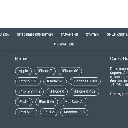
ТАВКА
ОПТОВЫМ КЛИЕНТАМ
ГАРАНТИЯ
СТАТЬИ
ЭНЦИКЛОПЕ
ИЗБРАННОЕ
Метки:
Санкт-П
Гражданск
Apple
iPhone 7
iPhone 6S
корпус 2 
стороны, 
бизнес це
iPhone 5SE
iPhone 5S
iPhone 6S Plus
+7 (951) 6
iPhone 7 Plus
iPhone 6
iPhone 6 Plus
Все адре
iPad 4
iPad 5 Air
MacBook Air
iPad Mini
iPad 2
Macbook Pro