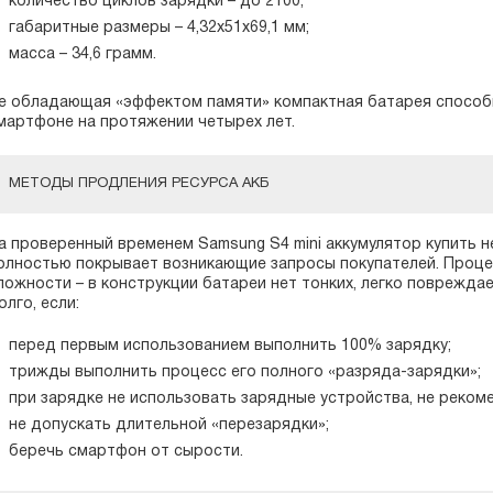
количество циклов зарядки – до 2100;
габаритные размеры – 4,32x51x69,1 мм;
масса – 34,6 грамм.
е обладающая «эффектом памяти» компактная батарея способ
мартфоне на протяжении четырех лет.
МЕТОДЫ ПРОДЛЕНИЯ РЕСУРСА АКБ
а проверенный временем Samsung S4 mini аккумулятор купить 
олностью покрывает возникающие запросы покупателей. Проце
ложности – в конструкции батареи нет тонких, легко поврежд
олго, если:
перед первым использованием выполнить 100% зарядку;
трижды выполнить процесс его полного «разряда-зарядки»;
при зарядке не использовать зарядные устройства, не реко
не допускать длительной «перезарядки»;
беречь смартфон от сырости.