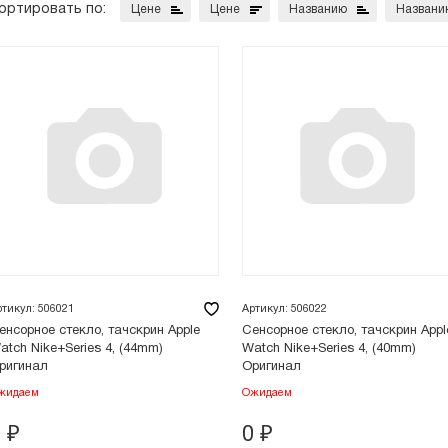
ортировать по:
Цене
Цене
Названию
Названи
ртикул: 506021
Артикул: 506022
енсорное стекло, тачскрин Apple
Сенсорное стекло, тачскрин Appl
atch Nike+Series 4, (44mm)
Watch Nike+Series 4, (40mm)
ригинал
Оригинал
жидаем
Ожидаем
0
₽
0
₽