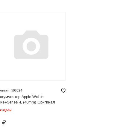
ртикул: 506024
ккумулятор Apple Watch
ike+Series 4, (40mm) Оригинал
жидаем
0
₽