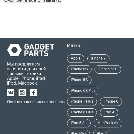
Смотреть все отзывы (2)
Метки:
Apple
iPhone 7
Мы предлагаем
запчасти для всей
iPhone 6S
iPhone 5SE
линейки техники
Apple: iPhone, iPad,
iPhone 5S
iPod, Macbook!
iPhone 6S Plus
iPhone 7 Plus
iPhone 6
Политика конфиденциальности
iPhone 6 Plus
iPad 4
iPad 5 Air
MacBook Air
iPad Mini
iPad 2