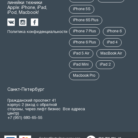
линейки техники
Apple: iPhone, iPad,
iPhone 5S
iPod, Macbook!
iPhone 6S Plus
iPhone 7 Plus
iPhone 6
Политика конфиденциальности
iPhone 6 Plus
iPad 4
iPad 5 Air
MacBook Air
iPad Mini
iPad 2
Macbook Pro
Санкт-Петербург
Гражданский проспект 41
корпус 2 (вход с обратной
стороны, через лифт бизнес
Все адреса
центр)
+7 (951) 680-65-55