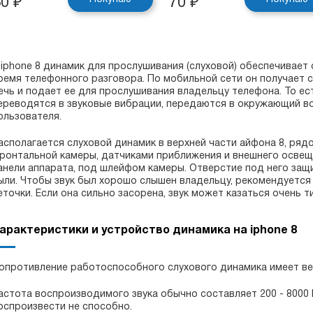
30
₽
70
₽
 iphone 8 динамик для прослушивания (слуховой) обеспечивае
ремя телефонного разговора. По мобильной сети он получает с
ечь и подает ее для прослушивания владельцу телефона. То е
ереводятся в звуковые вибрации, передаются в окружающий воз
ользователя.
асполагается слуховой динамик в верхней части айфона 8, ряд
ронтальной камеры, датчиками приближения и внешнего освещ
анели аппарата, под шлейфом камеры. Отверстие под него защ
ыли. Чтобы звук был хорошо слышен владельцу, рекомендуется 
еточки. Если она сильно засорена, звук может казаться очень 
арактеристики и устройство динамика на iphone 8
опротивление работоспособного слухового динамика имеет ве
астота воспроизводимого звука обычно составляет 200 - 8000 
оспроизвести не способно.