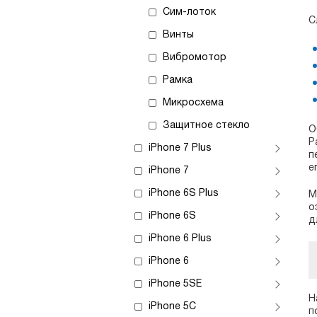
Сим-лоток
С
Винты
Вибромотор
Рамка
Микросхема
Защитное стекло
О
Р
iPhone 7 Plus
п
е
iPhone 7
iPhone 6S Plus
М
о
iPhone 6S
д
iPhone 6 Plus
iPhone 6
iPhone 5SE
Н
iPhone 5C
п