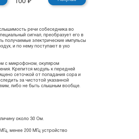
100
₽
т слышимость речи собеседника во
пециальный сигнал, преобразует его в
сть получаемые электрические импульсы
дух, и по нему поступают в ухо
ом с микрофоном, окуляром
ения. Крепится модуль к передней
ищено сеточкой от попадания сора и
следить за чистотой указанной
тихим, либо не быть слышным вообще.
личину около 30 Ом.
МГц, менее 200 МГц устройство