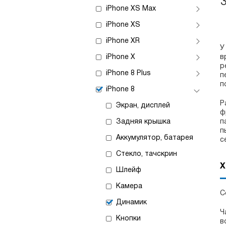
iPhone XS Max
iPhone XS
iPhone XR
У
iPhone X
в
р
iPhone 8 Plus
п
п
iPhone 8
Р
Экран, дисплей
ф
Задняя крышка
п
п
Аккумулятор, батарея
с
Стекло, тачскрин
Х
Шлейф
Камера
С
Динамик
Ч
Кнопки
в