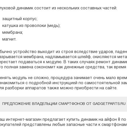
луховой динамик состоит из нескольких составных частей:
защитный корпус;
катушка из проволоки (медь);
мембрана;
магнит.
бычно устройство выходит из строя вследствие ударов, паден
азрывается мембрана, надламывается шлейф, окисляются метал
ерестает подаваться к модулю. В таких случаях ремонт динам
го полная замена сэкономит как денежные средства, так время
енять модуль не сложно, процедура занимает очень мало врем
знакомиться с подробной инструкцией по самостоятельной за
ля разборки аппаратов также можно приобрести на сайте.
ПРЕДЛОЖЕНИЕ ВЛАДЕЛЬЦАМ СМАРТФОНОВ ОТ GADGETPARTS.RU
аш интернет-магазин предлагает купить динамик на айфон 8 по
окупателей представлены любые запасные части к смартфонам 