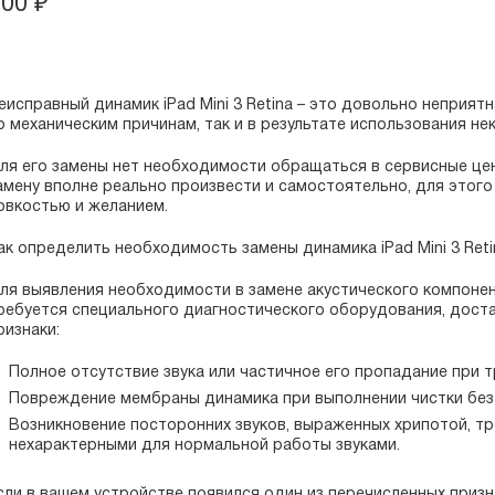
100
₽
еисправный динамик iPad Mini 3 Retina – это довольно неприят
о механическим причинам, так и в результате использования не
ля его замены нет необходимости обращаться в сервисные цент
амену вполне реально произвести и самостоятельно, для этог
овкостью и желанием.
ак определить необходимость замены динамика iPad Mini 3 Reti
ля выявления необходимости в замене акустического компонен
ребуется специального диагностического оборудования, дос
ризнаки:
Полное отсутствие звука или частичное его пропадание при т
Повреждение мембраны динамика при выполнении чистки без 
Возникновение посторонних звуков, выраженных хрипотой, тр
нехарактерными для нормальной работы звуками.
сли в вашем устройстве появился один из перечисленных призн