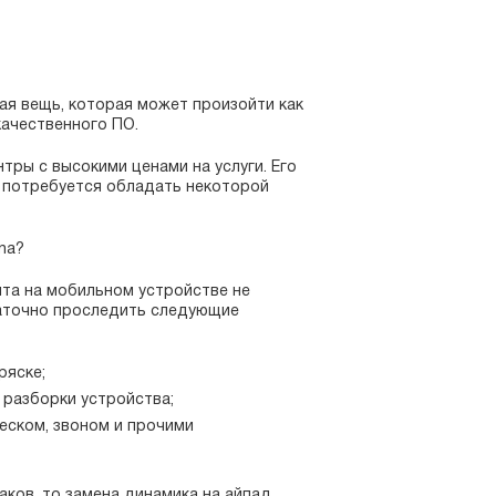
ная вещь, которая может произойти как
качественного ПО.
ры с высокими ценами на услуги. Его
о потребуется обладать некоторой
na?
та на мобильном устройстве не
таточно проследить следующие
ряске;
разборки устройства;
еском, звоном и прочими
аков, то замена динамика на айпад