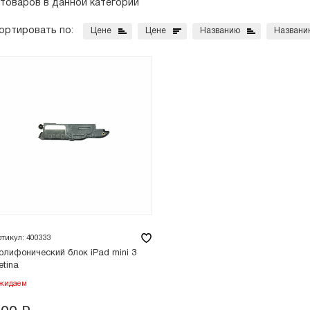
 товаров в данной категории
ортировать по:
Цене
Цене
Названию
Названи
ртикул: 400333
олифонический блок iPad mini 3
etina
жидаем