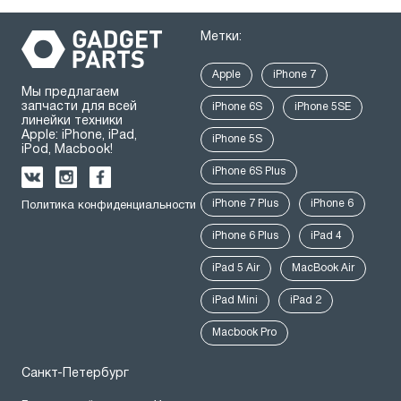
Метки:
Apple
iPhone 7
Мы предлагаем
запчасти для всей
iPhone 6S
iPhone 5SE
линейки техники
Apple: iPhone, iPad,
iPhone 5S
iPod, Macbook!
iPhone 6S Plus
iPhone 7 Plus
iPhone 6
Политика конфиденциальности
iPhone 6 Plus
iPad 4
iPad 5 Air
MacBook Air
iPad Mini
iPad 2
Macbook Pro
Санкт-Петербург