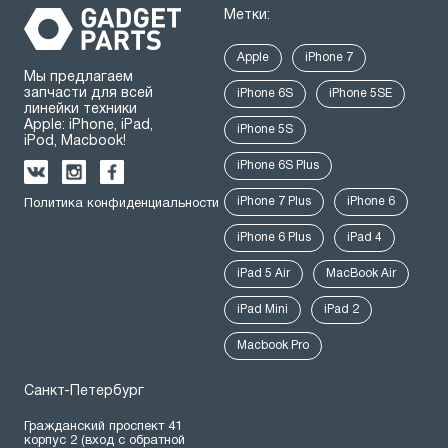
Метки:
Apple
iPhone 7
Мы предлагаем
запчасти для всей
iPhone 6S
iPhone 5SE
линейки техники
Apple: iPhone, iPad,
iPhone 5S
iPod, Macbook!
iPhone 6S Plus
iPhone 7 Plus
iPhone 6
Политика конфиденциальности
iPhone 6 Plus
iPad 4
iPad 5 Air
MacBook Air
iPad Mini
iPad 2
Macbook Pro
Санкт-Петербург
Гражданский проспект 41
корпус 2 (вход с обратной