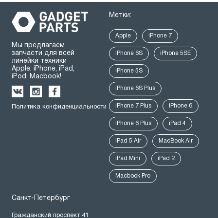
Метки:
Apple
iPhone 7
Мы предлагаем
запчасти для всей
iPhone 6S
iPhone 5SE
линейки техники
Apple: iPhone, iPad,
iPhone 5S
iPod, Macbook!
iPhone 6S Plus
iPhone 7 Plus
iPhone 6
Политика конфиденциальности
iPhone 6 Plus
iPad 4
iPad 5 Air
MacBook Air
iPad Mini
iPad 2
Macbook Pro
Санкт-Петербург
Гражданский проспект 41