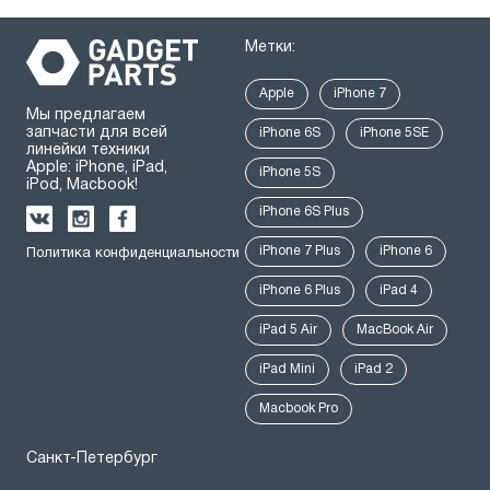
Метки:
Apple
iPhone 7
Мы предлагаем
запчасти для всей
iPhone 6S
iPhone 5SE
линейки техники
Apple: iPhone, iPad,
iPhone 5S
iPod, Macbook!
iPhone 6S Plus
iPhone 7 Plus
iPhone 6
Политика конфиденциальности
iPhone 6 Plus
iPad 4
iPad 5 Air
MacBook Air
iPad Mini
iPad 2
Macbook Pro
Санкт-Петербург