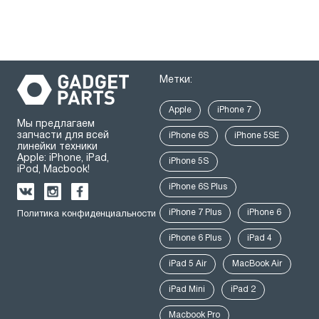
Метки:
Apple
iPhone 7
Мы предлагаем
запчасти для всей
iPhone 6S
iPhone 5SE
линейки техники
Apple: iPhone, iPad,
iPhone 5S
iPod, Macbook!
iPhone 6S Plus
iPhone 7 Plus
iPhone 6
Политика конфиденциальности
iPhone 6 Plus
iPad 4
iPad 5 Air
MacBook Air
iPad Mini
iPad 2
Macbook Pro