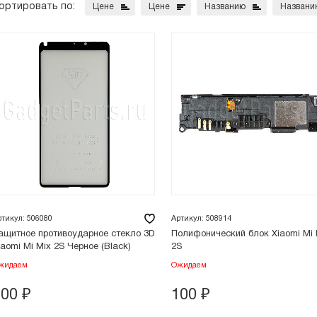
ортировать по:
Цене
Цене
Названию
Названи
ртикул: 506080
Артикул: 508914
ащитное противоударное стекло 3D
Полифонический блок Xiaomi Mi 
iaomi Mi Mix 2S Черное (Black)
2S
жидаем
Ожидаем
100
₽
100
₽