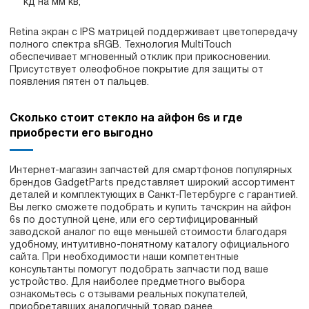
кд на мм кв;
Retina экран с IPS матрицей поддерживает цветопередачу
полного спектра sRGB. Технология MultiTouch
обеспечивает мгновенный отклик при прикосновении.
Присутствует олеофобное покрытие для защиты от
появления пятен от пальцев.
Сколько стоит стекло на айфон 6s и где
приобрести его выгодно
Интернет-магазин запчастей для смартфонов популярных
брендов GadgetParts представляет широкий ассортимент
деталей и комплектующих в Санкт-Петербурге с гарантией.
Вы легко сможете подобрать и купить тачскрин на айфон
6s по доступной цене, или его сертифицированный
заводской аналог по еще меньшей стоимости благодаря
удобному, интуитивно-понятному каталогу официального
сайта. При необходимости наши компетентные
консультанты помогут подобрать запчасти под ваше
устройство. Для наиболее предметного выбора
ознакомьтесь с отзывами реальных покупателей,
приобретавших аналогичный товар ранее.