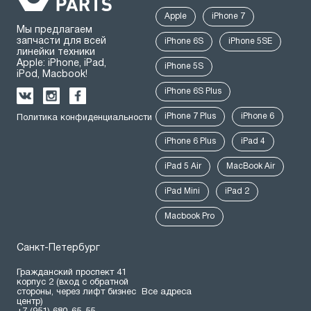
Apple
iPhone 7
Мы предлагаем
запчасти для всей
iPhone 6S
iPhone 5SE
линейки техники
Apple: iPhone, iPad,
iPhone 5S
iPod, Macbook!
iPhone 6S Plus
iPhone 7 Plus
iPhone 6
Политика конфиденциальности
iPhone 6 Plus
iPad 4
iPad 5 Air
MacBook Air
iPad Mini
iPad 2
Macbook Pro
Санкт-Петербург
Гражданский проспект 41
корпус 2 (вход с обратной
стороны, через лифт бизнес
Все адреса
центр)