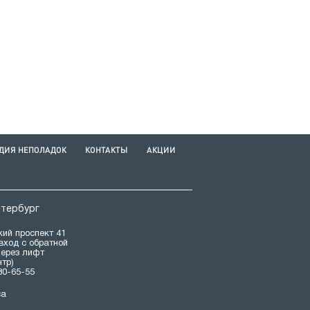
ДИЯ НЕПОЛАДОК
КОНТАКТЫ
АКЦИИ
етербург
ий проспект 41
(вход с обратной
через лифт
нтр)
80-65-55
са