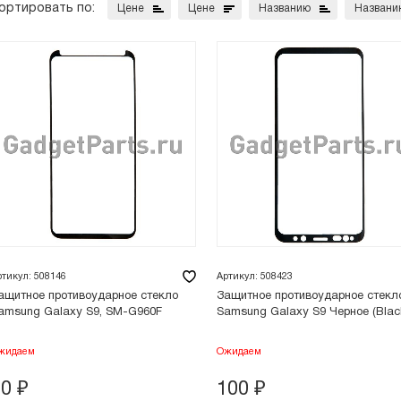
ортировать по:
Цене
Цене
Названию
Названи
ртикул: 508146
Артикул: 508423
ащитное противоударное стекло
Защитное противоударное стекл
amsung Galaxy S9, SM-G960F
Samsung Galaxy S9 Черное (Blac
жидаем
Ожидаем
70
₽
100
₽