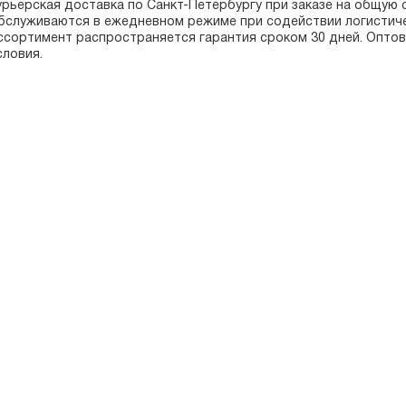
урьерская доставка по Санкт-Петербургу при заказе на общую 
бслуживаются в ежедневном режиме при содействии логистиче
ссортимент распространяется гарантия сроком 30 дней. Опто
словия.