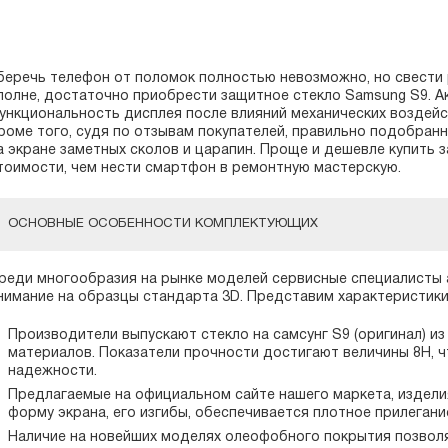
беречь телефон от поломок полностью невозможно, но свести 
полне, достаточно приобрести защитное стекло Samsung S9. 
ункциональность дисплея после влияний механических воздейст
роме того, судя по отзывам покупателей, правильно подобран
а экране заметных сколов и царапин. Проще и дешевле купить 
тоимости, чем нести смартфон в ремонтную мастерскую.
ОСНОВНЫЕ ОСОБЕННОСТИ КОМПЛЕКТУЮЩИХ
реди многообразия на рынке моделей сервисные специалисты
нимание на образцы стандарта 3D. Представим характеристики
Производители выпускают стекло на самсунг S9 (оригинал) из
материалов. Показатели прочности достигают величины 8H, ч
надежности.
Предлагаемые на официальном сайте нашего маркета, издел
форму экрана, его изгибы, обеспечивается плотное прилегание
Наличие на новейших моделях олеофобного покрытия позвол