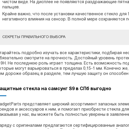
чистом виде. На дисплее не появляются раздражающие пятна
пальцев.
Крайне важно, что после установки качественное стекло для 
негативного влияния на сенсор. В полной мере сохраняются п
СЕКРЕТЫ ПРАВИЛЬНОГО ВЫБОРА
тарайтесь подробно изучать все характеристики, подбирая не
бязательно смотрите на прочность. Достойный уровень проте
-9Н. Не последнюю роль играет толщина. Есть возможность под
оторые могут варьироваться в пределах 0,15-1 мм. Конечно же, 
ем дороже образец в разделе, тем лучшую защиту он способен
ащитные стекла на самсунг S9 в СПб выгодно
adgetParts представляет широкий ассортимент запасных элем
рендов и аксессуаров к ним, и помогает приобрести стекла дл
аказывая у нас, вы можете быть полностью уверены в заявленн
аряду с оригиналами предлагаются сертифицированные аналог