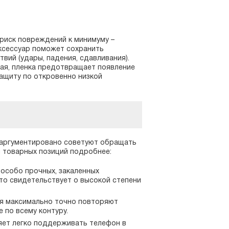
риск повреждений к минимуму –
Аксессуар поможет сохранить
вий (удары, падения, сдавливания).
ная, пленка предотвращает появление
защиту по откровенно низкой
 аргументировано советуют обращать
 товарных позиций подробнее:
 особо прочных, закаленных
то свидетельствует о высокой степени
ия максимально точно повторяют
 по всему контуру.
яет легко поддерживать телефон в