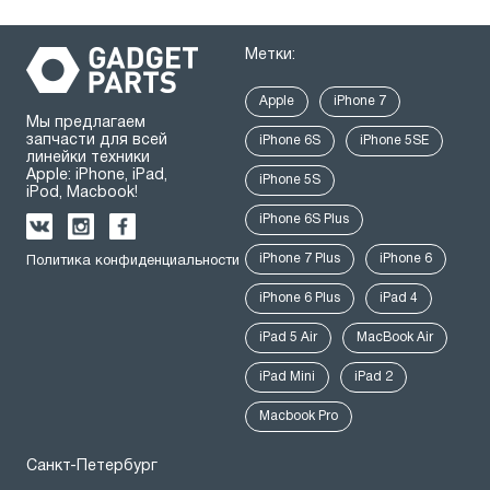
Метки:
Apple
iPhone 7
Мы предлагаем
запчасти для всей
iPhone 6S
iPhone 5SE
линейки техники
Apple: iPhone, iPad,
iPhone 5S
iPod, Macbook!
iPhone 6S Plus
iPhone 7 Plus
iPhone 6
Политика конфиденциальности
iPhone 6 Plus
iPad 4
iPad 5 Air
MacBook Air
iPad Mini
iPad 2
Macbook Pro
Санкт-Петербург