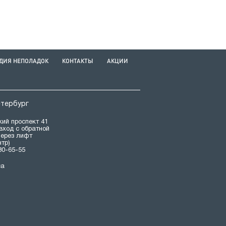
ДИЯ НЕПОЛАДОК
КОНТАКТЫ
АКЦИИ
етербург
ий проспект 41
(вход с обратной
через лифт
нтр)
80-65-55
са