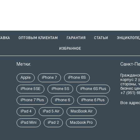
ТАВКА
ОПТОВЫМ КЛИЕНТАМ
ГАРАНТИЯ
СТАТЬИ
ЭНЦИКЛОПЕ
ИЗБРАННОЕ
Метки:
Санкт-П
Гражданск
Apple
iPhone 7
iPhone 6S
корпус 2 
стороны, 
бизнес це
iPhone 5SE
iPhone 5S
iPhone 6S Plus
+7 (951) 6
iPhone 7 Plus
iPhone 6
iPhone 6 Plus
Все адре
iPad 4
iPad 5 Air
MacBook Air
iPad Mini
iPad 2
Macbook Pro