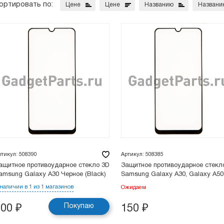
ортировать по:
Цене
Цене
Названию
Названи
ртикул: 508390
Артикул: 508385
ащитное противоударное стекло 3D
Защитное противоударное стекл
amsung Galaxy A30 Черное (Black)
Samsung Galaxy A30, Galaxy A50
 наличии в 1 из 1 магазинов
Ожидаем
Покупаю
100
₽
150
₽