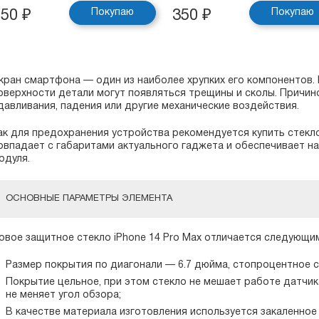
Покупаю
Покупаю
250
₽
350
₽
кран смартфона — один из наиболее хрупких его компонентов. 
оверхности детали могут появляться трещины и сколы. Причин
давливания, падения или другие механические воздействия.
ак для предохранения устройства рекомендуется купить стекло
овпадает с габаритами актуального гаджета и обеспечивает 
одуля.
ОСНОВНЫЕ ПАРАМЕТРЫ ЭЛЕМЕНТА
овое защитное стекло iPhone 14 Pro Max отличается следующи
Размер покрытия по диагонали — 6.7 дюйма, стопроцентное 
Покрытие цельное, при этом стекло не мешает работе датчика
не меняет угол обзора;
В качестве материала изготовления используется закаленное