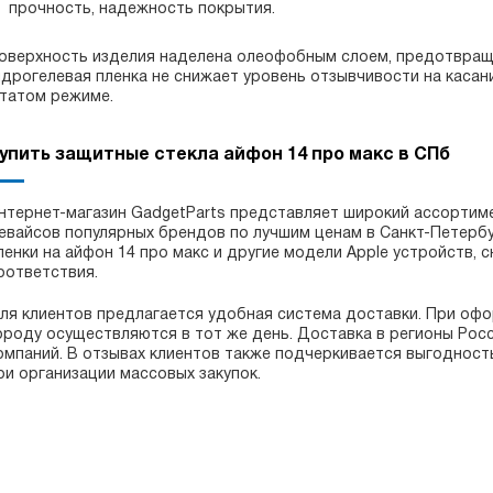
прочность, надежность покрытия.
оверхность изделия наделена олеофобным слоем, предотвращ
идрогелевая пленка не снижает уровень отзывчивости на касан
татом режиме.
упить защитные стекла айфон 14 про макс в СПб
нтернет-магазин GadgetParts представляет широкий ассортим
евайсов популярных брендов по лучшим ценам в Санкт-Петербу
ленки на айфон 14 про макс и другие модели Apple устройств,
оответствия.
ля клиентов предлагается удобная система доставки. При офор
ороду осуществляются в тот же день. Доставка в регионы Рос
омпаний. В отзывах клиентов также подчеркивается выгодност
ри организации массовых закупок.