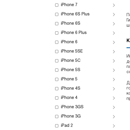
iPhone 7
iPhone 6S Plus
П
Г
iPhone 6S
ш
iPhone 6 Plus
К
iPhone 6
iPhone 5SE
И
iPhone 5C
д
п
iPhone 5S
с
iPhone 5
Д
г
iPhone 4S
к
iPhone 4
п
iPhone 3GS
iPhone 3G
iPad 2