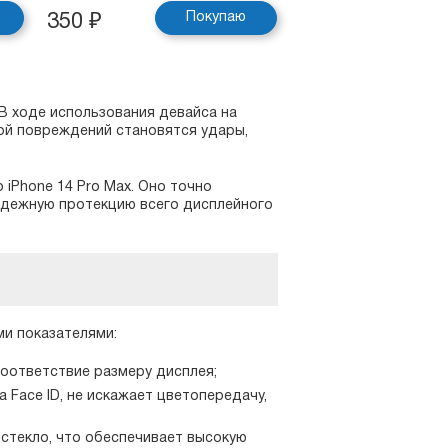
Покупаю
350
₽
В ходе использования девайса на
ой повреждений становятся удары,
 iPhone 14 Pro Max. Оно точно
надежную протекцию всего дисплейного
ми показателями:
соответствие размеру дисплея;
 Face ID, не искажает цветопередачу,
 стекло, что обеспечивает высокую