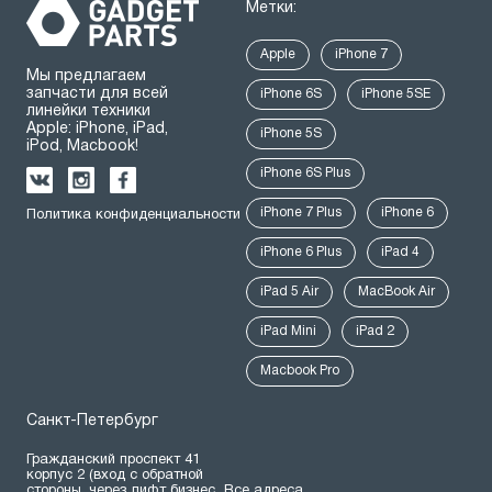
Метки:
Apple
iPhone 7
Мы предлагаем
запчасти для всей
iPhone 6S
iPhone 5SE
линейки техники
Apple: iPhone, iPad,
iPhone 5S
iPod, Macbook!
iPhone 6S Plus
iPhone 7 Plus
iPhone 6
Политика конфиденциальности
iPhone 6 Plus
iPad 4
iPad 5 Air
MacBook Air
iPad Mini
iPad 2
Macbook Pro
Санкт-Петербург
Гражданский проспект 41
корпус 2 (вход с обратной
стороны, через лифт бизнес
Все адреса