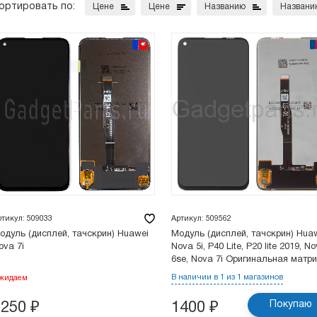
ортировать по:
Цене
Цене
Названию
Названи
ртикул: 509033
Артикул: 509562
одуль (дисплей, тачскрин) Huawei
Модуль (дисплей, тачскрин) Hua
ova 7i
Nova 5i, P40 Lite, P20 lite 2019, N
6se, Nova 7i Оригинальная матр
В наличии в 1 из 1 магазинов
жидаем
Покупаю
1250
₽
1400
₽