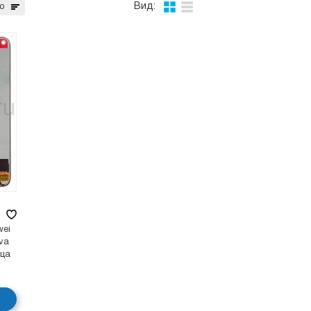
Вид:
ю
wei
ova
ица