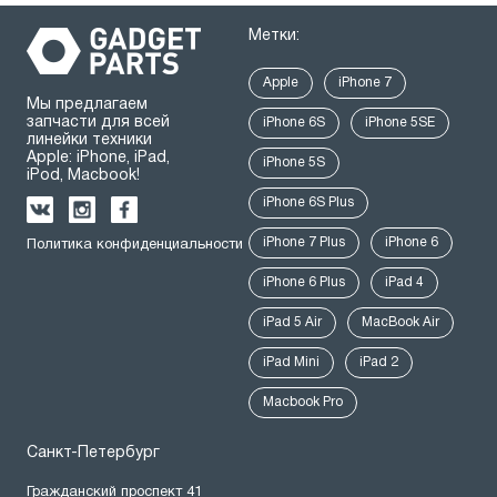
Метки:
Apple
iPhone 7
Мы предлагаем
запчасти для всей
iPhone 6S
iPhone 5SE
линейки техники
Apple: iPhone, iPad,
iPhone 5S
iPod, Macbook!
iPhone 6S Plus
iPhone 7 Plus
iPhone 6
Политика конфиденциальности
iPhone 6 Plus
iPad 4
iPad 5 Air
MacBook Air
iPad Mini
iPad 2
Macbook Pro
Санкт-Петербург
Гражданский проспект 41