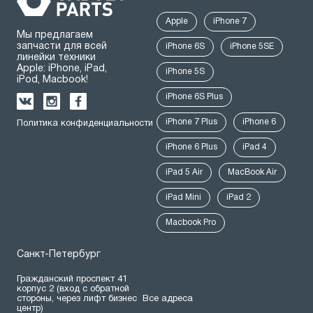
Apple
iPhone 7
Мы предлагаем
запчасти для всей
iPhone 6S
iPhone 5SE
линейки техники
Apple: iPhone, iPad,
iPhone 5S
iPod, Macbook!
iPhone 6S Plus
iPhone 7 Plus
iPhone 6
Политика конфиденциальности
iPhone 6 Plus
iPad 4
iPad 5 Air
MacBook Air
iPad Mini
iPad 2
Macbook Pro
Санкт-Петербург
Гражданский проспект 41
корпус 2 (вход с обратной
стороны, через лифт бизнес
Все адреса
центр)