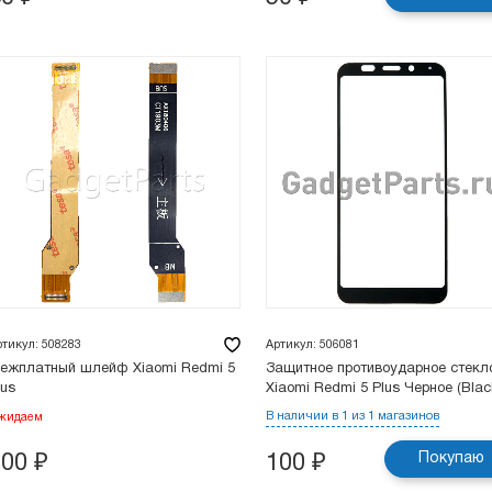
ртикул: 508283
Артикул: 506081
ежплатный шлейф Xiaomi Redmi 5
Защитное противоударное стекл
lus
Xiaomi Redmi 5 Plus Черное (Blac
В наличии в 1 из 1 магазинов
жидаем
Покупаю
100
₽
100
₽