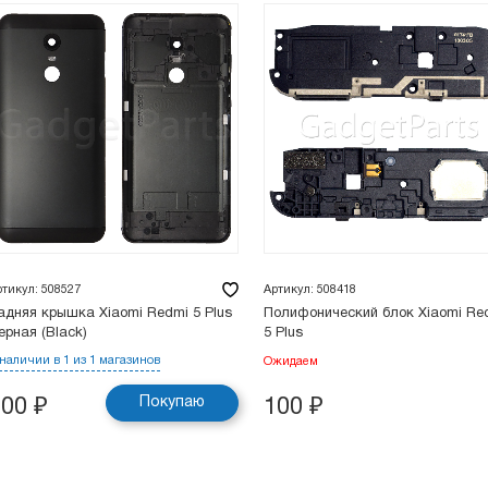
ртикул: 508527
Артикул: 508418
адняя крышка Xiaomi Redmi 5 Plus
Полифонический блок Xiaomi Re
ерная (Black)
5 Plus
 наличии в 1 из 1 магазинов
Ожидаем
Покупаю
200
₽
100
₽