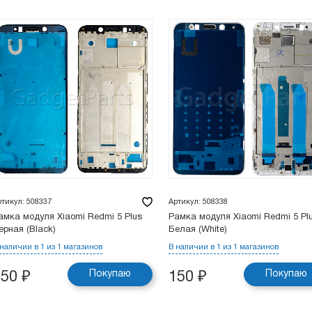
ртикул: 508337
Артикул: 508338
амка модуля Xiaomi Redmi 5 Plus
Рамка модуля Xiaomi Redmi 5 Pl
ерная (Black)
Белая (White)
 наличии в 1 из 1 магазинов
В наличии в 1 из 1 магазинов
Покупаю
Покупаю
150
₽
150
₽