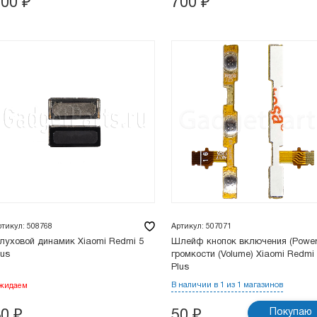
700
₽
700
₽
ртикул: 508768
Артикул: 507071
луховой динамик Xiaomi Redmi 5
Шлейф кнопок включения (Power
lus
громкости (Volume) Xiaomi Redmi
Plus
В наличии в 1 из 1 магазинов
жидаем
Покупаю
30
₽
50
₽