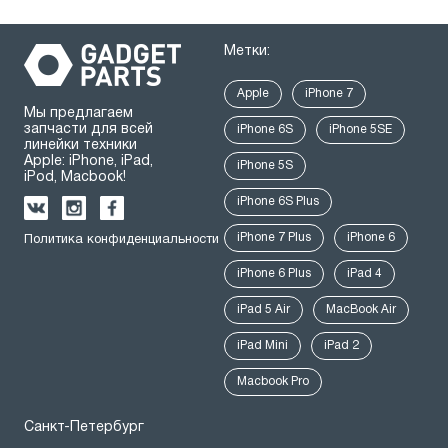
Метки:
Apple
iPhone 7
Мы предлагаем
запчасти для всей
iPhone 6S
iPhone 5SE
линейки техники
Apple: iPhone, iPad,
iPhone 5S
iPod, Macbook!
iPhone 6S Plus
iPhone 7 Plus
iPhone 6
Политика конфиденциальности
iPhone 6 Plus
iPad 4
iPad 5 Air
MacBook Air
iPad Mini
iPad 2
Macbook Pro
Санкт-Петербург