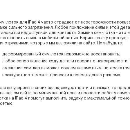
им-лоток для iPad 4 часто страдает от неосторожности польз
аже сильного загрязнения. Любое приложение силы к этой дета
тановится недоступной для контакта. Замена сим-лотка - это
осстановить связь с мобильной сетью. Берясь за эту простую, 
 инструкциями, которые мы выложили на сайте. Не забудьте:
деформированный сим-лоток невозможно восстановить;
любое сопротивление ходу детали говорит о неисправности;
смещение сим-карты может совсем незаметным, но достаточн
неаккуратность может привести к повреждению разъема.
сли вы уверены в своих силах, аккуратности и навыках, то пред
 на нашем сайте по минимальной цене и провести работу самос
отка на iPad 4 помогут выполнить задачу с максимальной точн
 сетью.