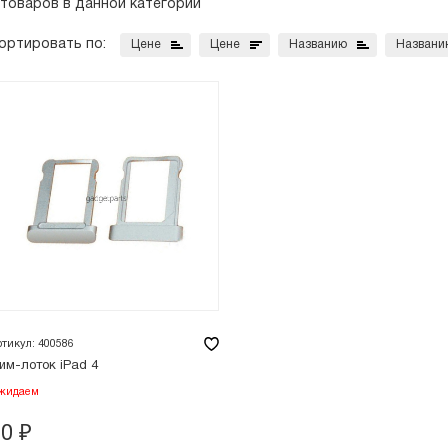
 товаров в данной категории
ортировать по:
Цене
Цене
Названию
Названи
ртикул: 400586
им-лоток iPad 4
жидаем
80
₽