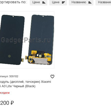
ортировать по:
Цене
Цене
Названию
Названи
ртикул: 509102
одуль (дисплей, тачскрин) Xiaomi
i A3 Lite Черный (Black)
жидаем
7200
₽