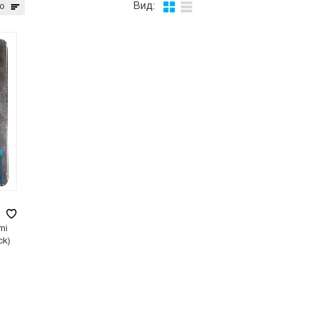
Вид:
ю
mi
ck)