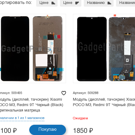
ортировать по:
Цене
Цене
Названию
Названи
ртикул: 509495
Артикул: 509288
одуль (дисплей, тачскрин) Xiaomi
Модуль (дисплей, тачскрин) Xiao
OCO M3, Redmi 9T Черный (Black)
POCO M3, Redmi 9T Черный (Bla
ригинальная матрица
 наличии в 1 из 1 магазинов
Ожидаем
Покупаю
1100
₽
1850
₽