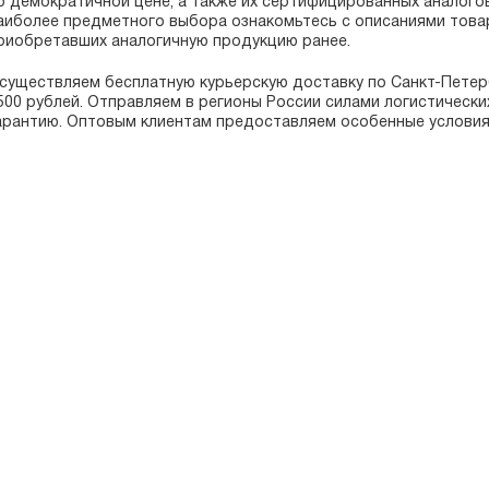
о демократичной цене, а также их сертифицированных аналого
аиболее предметного выбора ознакомьтесь с описаниями товар
риобретавших аналогичную продукцию ранее.
существляем бесплатную курьерскую доставку по Санкт-Петер
500 рублей. Отправляем в регионы России силами логистическ
арантию. Оптовым клиентам предоставляем особенные условия