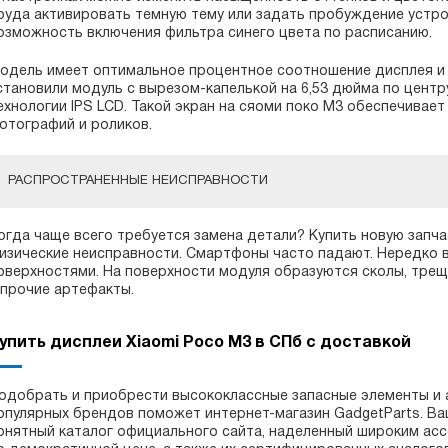
руда активировать темную тему или задать пробуждение устро
озможность включения фильтра синего цвета по расписанию.
одель имеет оптимальное процентное соотношение дисплея и к
становили модуль с вырезом-капелькой на 6,53 дюйма по центр
ехнологии IPS LCD. Такой экран на сяоми поко М3 обеспечива
отографий и роликов.
РАСПРОСТРАНЕННЫЕ НЕИСПРАВНОСТИ
огда чаще всего требуется замена детали? Купить новую запча
изические неисправности. Смартфоны часто падают. Нередко в
оверхностями. На поверхности модуля образуются сколы, трещ
 прочие артефакты.
упить дисплеи Xiaomi Poco M3 в СПб с доставкой
одобрать и приобрести высококлассные запасные элементы и
опулярных брендов поможет интернет-магазин GadgetParts. В
онятный каталог официального сайта, наделенный широким ас