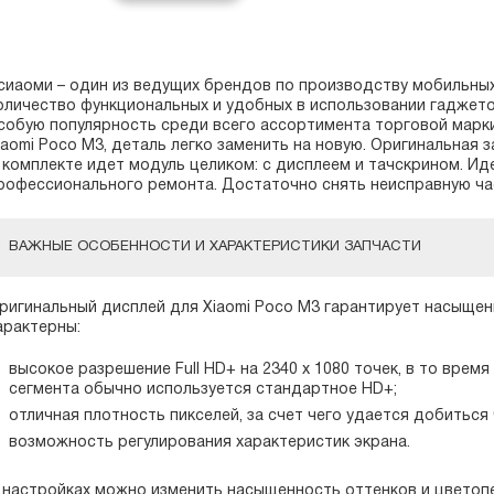
сиаоми – один из ведущих брендов по производству мобильны
оличество функциональных и удобных в использовании гаджето
собую популярность среди всего ассортимента торговой марки
iaomi Poco M3, деталь легко заменить на новую. Оригинальная 
 комплекте идет модуль целиком: с дисплеем и тачскрином. И
рофессионального ремонта. Достаточно снять неисправную час
ВАЖНЫЕ ОСОБЕННОСТИ И ХАРАКТЕРИСТИКИ ЗАПЧАСТИ
ригинальный дисплей для Xiaomi Poco M3 гарантирует насыщен
арактерны:
высокое разрешение Full HD+ на 2340 х 1080 точек, в то время
сегмента обычно используется стандартное HD+;
отличная плотность пикселей, за счет чего удается добиться
возможность регулирования характеристик экрана.
 настройках можно изменить насыщенность оттенков и цветопе