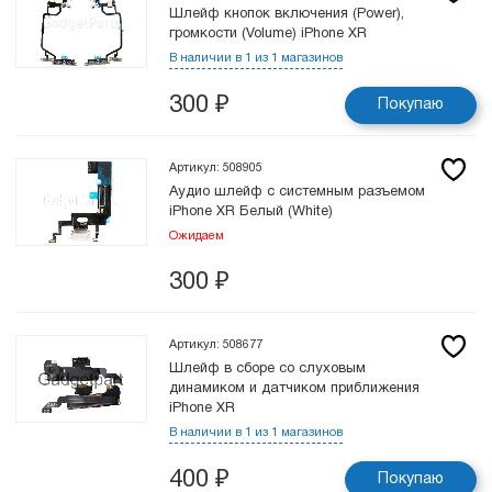
Шлейф кнопок включения (Power),
громкости (Volume) iPhone XR
В наличии в 1 из 1 магазинов
300
₽
Покупаю
Артикул: 508905
Аудио шлейф с системным разъемом
iPhone XR Белый (White)
Ожидаем
300
₽
Артикул: 508677
Шлейф в сборе cо слуховым
динамиком и датчиком приближения
iPhone XR
В наличии в 1 из 1 магазинов
400
₽
Покупаю