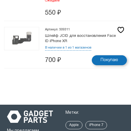
Ожидаем
550
₽
Артикул: 509311
Шлейф JCID для восстановления Face
ID iPhone XR
В наличии в 1 из 1 магазинов
700
₽
Покупаю
Метки:
Apple
iPhone 7
Мы предлагаем