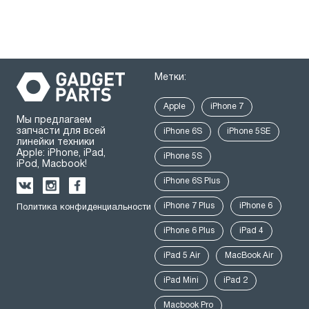
Метки:
Apple
iPhone 7
Мы предлагаем
запчасти для всей
iPhone 6S
iPhone 5SE
линейки техники
Apple: iPhone, iPad,
iPhone 5S
iPod, Macbook!
iPhone 6S Plus
iPhone 7 Plus
iPhone 6
Политика конфиденциальности
iPhone 6 Plus
iPad 4
iPad 5 Air
MacBook Air
iPad Mini
iPad 2
Macbook Pro