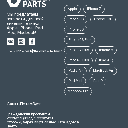
Apple
iPhone 7
Мы предлагаем
запчасти для всей
iPhone 6S
iPhone 5SE
линейки техники
Apple: iPhone, iPad,
iPhone 5S
iPod, Macbook!
iPhone 6S Plus
iPhone 7 Plus
iPhone 6
Политика конфиденциальности
iPhone 6 Plus
iPad 4
iPad 5 Air
MacBook Air
iPad Mini
iPad 2
Macbook Pro
Санкт-Петербург
Гражданский проспект 41
корпус 2 (вход с обратной
стороны, через лифт бизнес
Все адреса
центр)